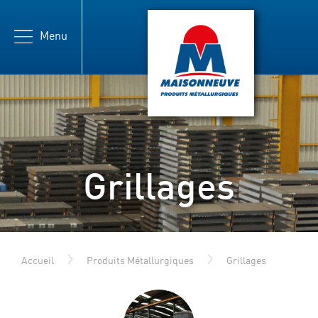
Menu
Maisonneuve
Grillages
Accueil
Produits Métallurgiques
Grillages