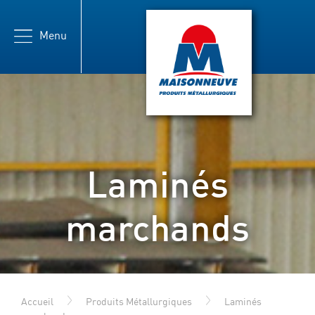
Menu
Maisonneuve
Laminés
marchands
Accueil
Produits Métallurgiques
Laminés