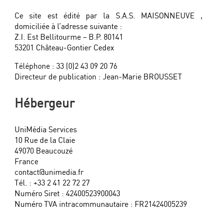
Ce site est édité par la S.A.S. MAISONNEUVE ,
domiciliée à l’adresse suivante :
Z.I. Est Bellitourme – B.P. 80141
53201 Château-Gontier Cedex
Téléphone : 33 (0)2 43 09 20 76
Directeur de publication : Jean-Marie BROUSSET
Hébergeur
UniMédia Services
10 Rue de la Claie
49070 Beaucouzé
France
contact@unimedia.fr
Tél. : +33 2 41 22 72 27
Numéro Siret : 42400523900043
Numéro TVA intracommunautaire : FR21424005239