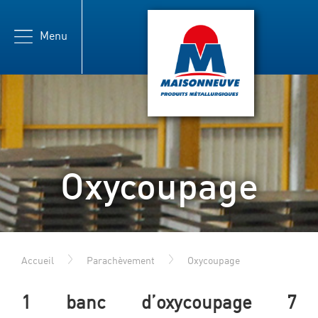
Menu
Maisonneuve
Oxycoupage
Accueil
Parachèvement
Oxycoupage
1 banc d’oxycoupage 7